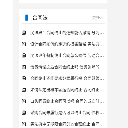
合同法
更多>>
民法典：合同终止的通知能否撤销 分为这几种情况
设计合同如何约定违约损害赔偿 民法典的规定分析
民法典年薪制终止合同怎么赔偿 劳动合同终止流程一览
债务清偿之后合同会终止吗 债务免除的特点介绍
合同终止还能要求继续履行吗 合同继续履行条件内容介绍
如何认定出租车客运合同终止 合同终止有什么法律后果？
口头同意终止合同可以吗 合同的成立时间规定介绍
采购合同未履行是否可以终止合同 债权债务终止情形一览
民法典中无期限合同怎么合理终止 合同的履行方式一览