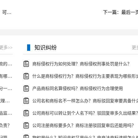
上一篇：世界快资讯：债务人抗辩权的种类有哪些？可抗辩权有什么法律依据是什么?
下一篇：最后一
知识纠纷
更多>>
更
环球速讯：个人贷款申请的必备条件是什么？申请贷款的流程是什么？
商标侵权行为如何处理？商标侵权刑事处罚是什么？
离婚起诉书包括哪些内容？离婚诉讼书要证明的材料有哪些？_天天微速讯
什么是商标侵权行为？商标侵权行为主要表现为哪些形
当前讯息：夫妻共同财产离婚怎么分配？离婚一定要分一半财产吗？
产品商标同名算侵权吗？商标侵权行为合理使用
全球即时看！诉讼代理人和辩护人有什么区别?诉讼代理人是原告的还是被告的?
当前头条：食品药品监督局有权利贴封条吗？食品药品监督局的组成
公司商标可以转让到个人名下吗？驳回复审多久出结果
负责？
公司注册商标要多久？商标注册驳回复审后还能用吗？
每日热文：办理注销公司的流程是什么？企业法人登记管理条例施行细则第四十五条的规定内容是什么？