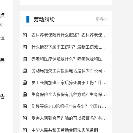
地点
劳动纠纷
更多>>
;
农村养老保险有什么概述？农村养老保险的计算方法有哪些？
会议
什么情况下属于工伤吗？最新工伤死亡赔偿标准有多少？
养老和医疗保险是什么？养老保险和医疗保险的区别在哪里？
、盖
劳动局拖欠工资投诉电话是多少？公司拖欠工资怎么办？
员工长期加班回家后猝死属于工伤？什么情况下属于工伤？
生育保险个人参保有几种方式？生育保险报销所需资料有哪些？
由告
伤残等级1-10赔偿标准有多少？全国各省市工伤伤残赔偿标准
受害人遇到合同诈骗的可以报警吗？有哪些法律依据？
中华人民共和国劳动合同法实施条例