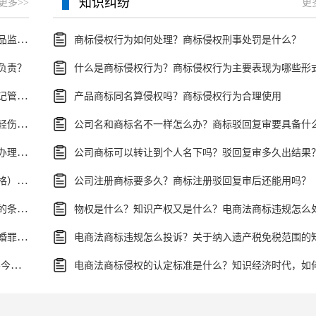
知识纠纷
更多>>
更
当前头条：食品药品监督局有权利贴封条吗？食品药品监督局的组成
商标侵权行为如何处理？商标侵权刑事处罚是什么？
负责？
什么是商标侵权行为？商标侵权行为主要表现为哪些形
每日热文：办理注销公司的流程是什么？企业法人登记管理条例施行细则第四十五条的规定内容是什么？
产品商标同名算侵权吗？商标侵权行为合理使用
中华人民共和国刑法第二百三十四条的内容有什么？轻伤二级鉴定标准是什么？
办理食品经营许可证材料都有哪些？食品经营许可的办理流程是什么？
公司商标可以转让到个人名下吗？驳回复审多久出结果
在我国哪些房屋买卖合同无效（双方当事人主体不合格） 全球观热点
公司注册商标要多久？商标注册驳回复审后还能用吗？
经济纠纷申请经济仲裁时效多久？经济纠纷申请仲裁的条件有哪些？
环球今日报丨关于认定重婚罪有哪些法律？各国对重婚罪的规定一样吗？
不退学费属于民事纠纷吗？培训费不退报警可以吗？-今亮点