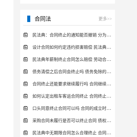
合同法
更多>>
民法典：合同终止的通知能否撤销 分为这几种情况
设计合同如何约定违约损害赔偿 民法典的规定分析
民法典年薪制终止合同怎么赔偿 劳动合同终止流程一览
债务清偿之后合同会终止吗 债务免除的特点介绍
合同终止还能要求继续履行吗 合同继续履行条件内容介绍
如何认定出租车客运合同终止 合同终止有什么法律后果？
口头同意终止合同可以吗 合同的成立时间规定介绍
采购合同未履行是否可以终止合同 债权债务终止情形一览
民法典中无期限合同怎么合理终止 合同的履行方式一览