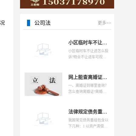
15037178970
公司法
情况
更多>>
小区临时车不让进怎么投诉？小区物业投诉找什么部门？
小区临时车不让进怎么投
诉?物业不让进车可视情
况到当地住建局去投诉
网上能查离婚证吗？离婚证到哪里查询？怎么查询离婚证？|焦点快看
一、离婚证到哪里查询？
怎么查询离婚证?离婚
证，一般都是要到婚姻登
法律规定债务重组有几种？债务重组信息是否需要披露？|环球看热讯
我国常见债务重组包含以
下几种：1 以资产清偿债
务债务人将自己所