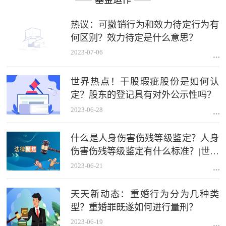
热议：可撤销行为和效力待定行为有
何区别？效力待定是什么意思？
2023-07-06
世界热点！干股瑕疵股份是如何认
定？股东的登记具有对外公示性吗？
2023-06-28
什么是人身伤害伤残等级鉴定？人身
伤害伤残等级鉴定有什么标准？|世界
热推荐
2023-06-21
天天新动态：重婚行为分为几种类
型？重婚罪既遂如何进行量刑？
2023-06-19